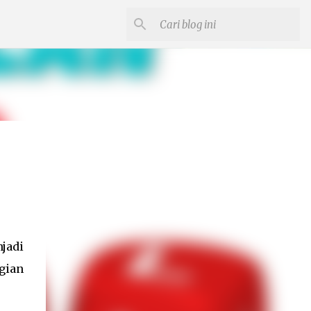
njadi
gian