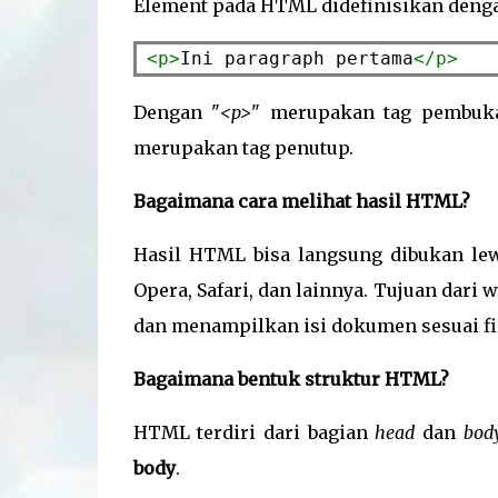
Element pada HTML didefinisikan dengan
<p>
Ini paragraph pertama
</p>
Dengan "
<p>
" merupakan tag pembuka
merupakan tag penutup.
Bagaimana cara melihat hasil HTML?
Hasil HTML bisa langsung dibukan le
Opera, Safari, dan lainnya. Tujuan da
dan menampilkan isi dokumen sesuai fi
Bagaimana bentuk struktur HTML?
HTML terdiri dari bagian
head
dan
bod
body
.