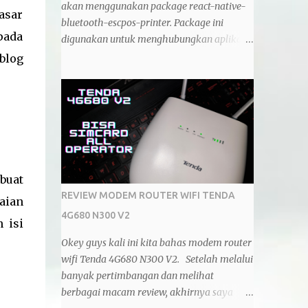
akan menggunakan package react-native-
asar
bluetooth-escpos-printer. Package ini
pada
digunakan untuk menghubungkan aplikasi
android dengan printer bluetooth.
blog
Sebelumnya sudah pernah dibahas tentang
cara instalasinya, bagi yang ketinggalan
bisa langsung aja lihat di postingan React
Native - Cara Install Package React Native
Bluetooth Escpos Printer . Di posting ini,
saya menggunakan react native versi 0.67.3.
React native nya di compile menggunakan
buat
komputer dengan OS Windows 10. Package
REVIEW MODEM ROUTER WIFI TENDA
aian
react-native-bluetooth-escpos-printer yang
4G680 N300 V2
digunakan adalah versi 0.0.5. Printer yang
 isi
saya gunakan adalah printer thermal merk
Okey guys kali ini kita bahas modem router
IWARE dengan seri ZJ-5809. Kita akan
wifi Tenda 4G680 N300 V2. Setelah melalui
membuat sebuah text dan sebuah tombol.
banyak pertimbangan dan melihat
Text ini akan menunjukkan informasi status
berbagai macam review, akhirnya saya
bluetooth, sedangkan tombolnya berfungsi