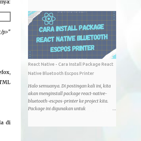
memutuskan untuk membeli modem ini.
nya:
untuk mengirimkan command print ke
Sebelumnya saya pakai modem TP-LINK
printer bluetooth. Berikut adalah
MR6400 tetapi entah kenapa modem ini
codingnya. import React from 'react' ;
selalu disconnect terus menerus dan ini
import { View , Text , Button ,
membuat saya kesal (saya pakai simcard
</p>
"
PermissionsAndroid } from...
telkomsel saat itu). Saya sudah update
firmware dan coba oprek beberapa kali tapi
tetap saja tidak membuahkan hasil.
Harapan saya modem tenda ini adalah
React Native - Cara Install Package React
pilhan yang tepat kali ini. Dari bentuk fisik
fox,
Native Bluetooth Escpos Printer
modem tenda ini sangat bagus dan dibekali
HTML
sepasang antena untuk memperkuat sinyal,
Halo semuanya. Di postingan kali ini, kita
jadi antenanya tidak dijual terpisah.
akan menginstall package react-native-
Modem ini memiliki 2 port RJ45 yang dapat
bluetooth-escpos-printer ke project kita.
di setting sebagai LAN/WAN , 1 port RJ11
Package ini digunakan untuk
untuk telepon , dan 1 slot untuk simcard all
menghubungkan aplikasi android dengan
operator indonesia . Indikator dari modem
a di
printer bluetooth. Di posting ini, saya
ini pun cukup lengkap, ada indikator power,
menggunakan react native versi 0.67.3. React
wifi, LAN, internet, dan indikator untuk
native nya di compile menggunakan