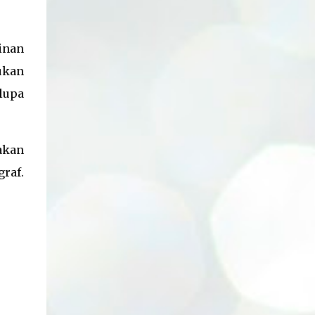
kekuatan sinyal. Pada indikator internet,
komputer dengan OS Windows 10. Package
jika berwarna merah berarti tidak ...
react-native-bluetooth-escpos-printer yang
digunakan adalah versi 0.0.5. Walaupun di
inan
postingan ini belum ada hubungannya
ukan
dengan printer, namun printer yang saya
lupa
gunakan adalah printer thermal merk
IWARE dengan seri ZJ-5809. Berikut
adalah langkah untuk menginstall package
react-native-bluetooth-escpos-printer: 1.)
 akan
Install package , menggunakan command
raf.
berikut npm install react-native-bluetooth-
escpos-printer --save 2.) Link plugin dengan
project kita, menggunakan command
berikut react-native link react-native-
bluetooth-escpos-printer Sebenarnya,
kalau berdasarkan official
documentationnya, instalasi selesai disini.
Namun pada k...